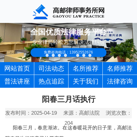
全国优质法律服务平台
专业律师轻松为您解决法律纠纷
免费咨询电话：13952552676
网站首页
司法动态
名所推荐
名师推荐
普法讲座
热点追踪
关于我们
法律咨询
阳春三月话执行
发布时间：2025-04-19
来源：高邮法院
浏览次数：
204
阳春
三月，春意渐浓。在这春暖花开的日子里，高邮法